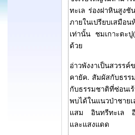
ทะเล ร่องฝาหินสูงชัน
ภายในเปรียบเสมือนห้
เท่านั้น ชมเกาะตะปู
ด้วย
อ่าวพังงาเป็นสวรรค์ข
คายัค. สัมผัสกับธร
กับธรรมชาติที่ซ่อนเร้
พบได้ในแนวป่าชายเลน
แสม อินทรีทะเล อีก
และแสงแดด