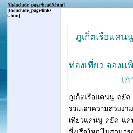
[th/include_page/head9.htm]
[th/include_page/links-
s.htm]
ภูเก็ตเรือแคนน
ท่องเที่ยว จองแพ
เก
ภูเก็ตเรือแคนนู คยัค
รวมเอาความสวยงามข
เที่ยว
แคนนู คยัค แคนู
ซึ่งเรือใหญ่ไม่สามารถ