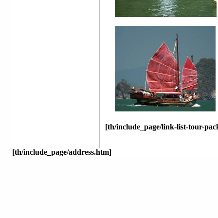
[th/include_page/link-list-tour-pa
[th/include_page/address.htm]